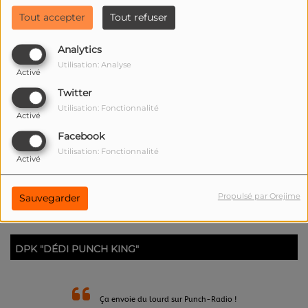
Tout accepter
Tout refuser
Analytics
Utilisation: Analyse
Activé
Twitter
FAIT UN DON À L'ASSOCIATION PUNCH-DIGITAL
Utilisation: Fonctionnalité
Activé
Facebook
Utilisation: Fonctionnalité
Activé
Propulsé par Orejime
Sauvegarder
DPK "DÉDI PUNCH KING"
Ça envoie du lourd sur Punch-Radio !